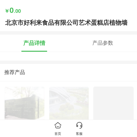
0
￥
.00
北京市好利来食品有限公司艺术蛋糕店植物墙
产品详情
产品参数
推荐产品
河西区恒盛SOHO
厂区景观
亿华录信息技术公
首页
客服